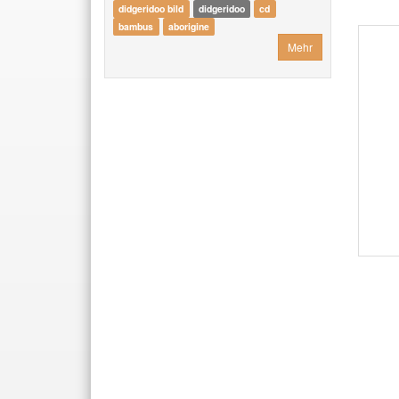
didgeridoo bild
didgeridoo
cd
bambus
aborigine
Mehr