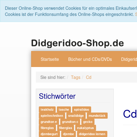
Dieser Online-Shop verwendet Cookies für ein optimales Einkaufser
Cookies ist der Funktionsumfang des Online-Shops eingeschränkt.
Startseite
Bücher und CDs/DVDs
Didgeri
Sie sind hier:
Tags
Cd
Stichwörter
Cd
teakholz
tasche
spiralidoo
spieltechniken
snaildidge
mundstück
grundton e
grundton c
gecko
fibreglas
fiberglas
eukalyptus
djembegurt
djembe
didgeridoo lernen