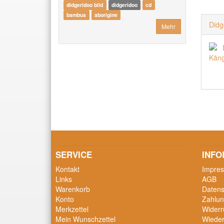
didgeridoo bild
didgeridoo
cd
bambus
aborigine
Didg
Mehr
SERVICE
INFO
Kontakt
Impre
Links
AGB
Warenkorb
Datens
Konto
Zahlun
Merkzettel
Widerr
Mein Wunschzettel
Wieder