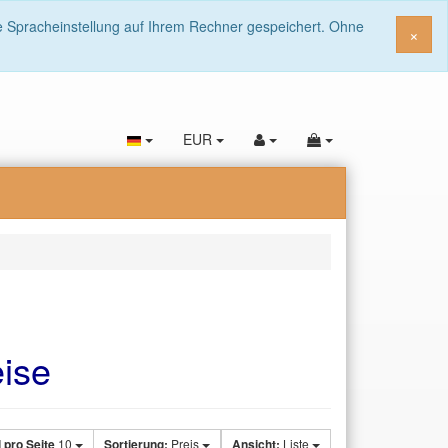
ie Spracheinstellung auf Ihrem Rechner gespeichert. Ohne
Sch
×
EUR
ise
l pro Seite
10
Sortierung:
Preis
Ansicht:
Liste