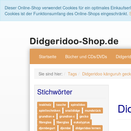
Dieser Online-Shop verwendet Cookies für ein optimales Einkaufser
Cookies ist der Funktionsumfang des Online-Shops eingeschränkt.
Startseite
Bücher und CDs/DVDs
Didgeri
Sie sind hier:
Tags
Didgeridoo känguruh geck
Stichwörter
Di
teakholz
tasche
spiralidoo
spieltechniken
snaildidge
mundstück
grundton e
grundton c
gecko
fibreglas
fiberglas
eukalyptus
djembegurt
djembe
didgeridoo lernen