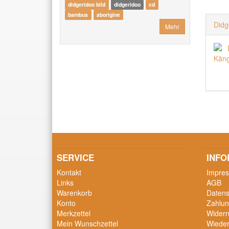
didgeridoo bild
didgeridoo
cd
bambus
aborigine
Didg
Mehr
SERVICE
INFO
Kontakt
Impre
Links
AGB
Warenkorb
Datens
Konto
Zahlun
Merkzettel
Widerr
Mein Wunschzettel
Wieder