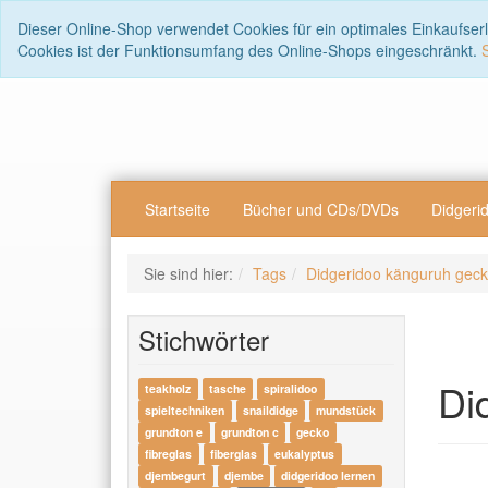
Dieser Online-Shop verwendet Cookies für ein optimales Einkaufser
Cookies ist der Funktionsumfang des Online-Shops eingeschränkt.
Startseite
Bücher und CDs/DVDs
Didgeri
Sie sind hier:
Tags
Didgeridoo känguruh geck
Stichwörter
Di
teakholz
tasche
spiralidoo
spieltechniken
snaildidge
mundstück
grundton e
grundton c
gecko
fibreglas
fiberglas
eukalyptus
djembegurt
djembe
didgeridoo lernen