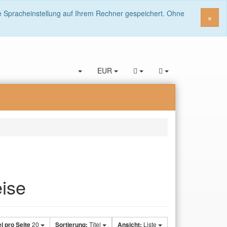
ie Spracheinstellung auf Ihrem Rechner gespeichert. Ohne
Sch
×
EUR
ise
el pro Seite
20
Sortierung:
Titel
Ansicht:
Liste