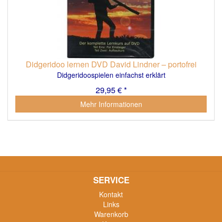
Didgeridoo lernen DVD David Lindner – portofrei
Didgeridoospielen einfachst erklärt
29,95 € *
Mehr Informationen
SERVICE
Kontakt
Links
Warenkorb