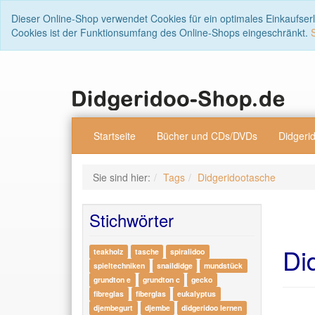
Dieser Online-Shop verwendet Cookies für ein optimales Einkaufser
Cookies ist der Funktionsumfang des Online-Shops eingeschränkt.
Startseite
Bücher und CDs/DVDs
Didgeri
Sie sind hier:
Tags
Didgeridootasche
Stichwörter
Di
teakholz
tasche
spiralidoo
spieltechniken
snaildidge
mundstück
grundton e
grundton c
gecko
fibreglas
fiberglas
eukalyptus
djembegurt
djembe
didgeridoo lernen