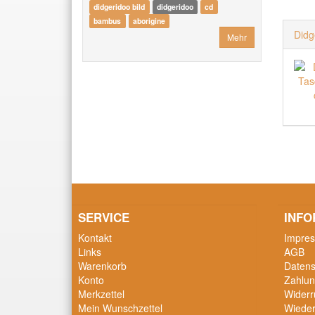
didgeridoo bild
didgeridoo
cd
bambus
aborigine
Didg
Mehr
SERVICE
INFO
Kontakt
Impre
Links
AGB
Warenkorb
Datens
Konto
Zahlun
Merkzettel
Widerr
Mein Wunschzettel
Wieder