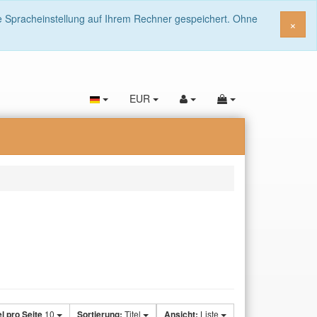
ie Spracheinstellung auf Ihrem Rechner gespeichert. Ohne
Sch
×
EUR
el pro Seite
10
Sortierung:
Titel
Ansicht:
Liste