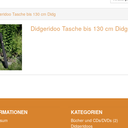
eridoo Tasche bis 130 cm Didg
Didgeridoo Tasche bis 130 cm Didg
RMATIONEN
KATEGORIEN
ssum
Bücher und CDs/DVDs (2)
Didgeridoos