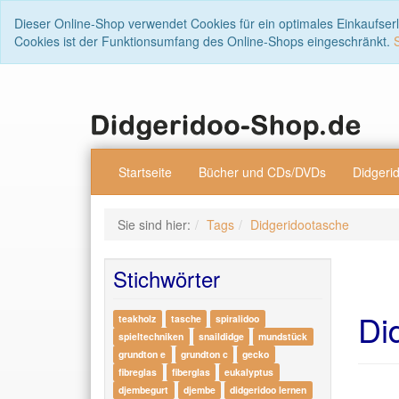
Dieser Online-Shop verwendet Cookies für ein optimales Einkaufser
Cookies ist der Funktionsumfang des Online-Shops eingeschränkt.
Startseite
Bücher und CDs/DVDs
Didgeri
Sie sind hier:
Tags
Didgeridootasche
Stichwörter
Di
teakholz
tasche
spiralidoo
spieltechniken
snaildidge
mundstück
grundton e
grundton c
gecko
fibreglas
fiberglas
eukalyptus
djembegurt
djembe
didgeridoo lernen