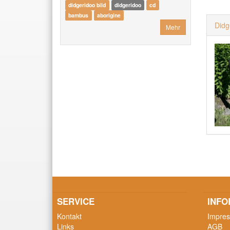
didgeridoo bild
didgeridoo
cd
bambus
aborigine
Didg
Mehr
SERVICE
INFO
Kontakt
Impre
Links
AGB