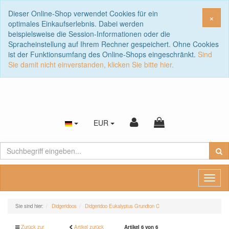
Dieser Online-Shop verwendet Cookies für ein
Sch
×
optimales Einkaufserlebnis. Dabei werden
beispielsweise die Session-Informationen oder die
Spracheinstellung auf Ihrem Rechner gespeichert. Ohne Cookies
ist der Funktionsumfang des Online-Shops eingeschränkt.
Sind
Sie damit nicht einverstanden, klicken Sie bitte hier.
EUR
Toggl
naviga
Sie sind hier:
Didgeridoos
Didgeridoo Eukalyptus Grundton C
Zurück zur
Artikel zurück
Artikel 6 von 6